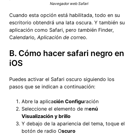
Navegador web Safari
Cuando esta opción está habilitada, todo en su
escritorio obtendrá una lata oscura. Y también su
aplicación como Safari, per
o tambi
én Finder,
C
alendar
io
, Aplicaci
ón
de c
orreo.
B. Cómo hacer safari negro en
iOS
Puedes activar el Safari oscuro siguiendo los
pasos que se indican a continuación:
Abre la aplica
ción Configu
ración
Seleccione el elemento de m
enú
Visualización y brillo
Y debajo de la apariencia del tema, toque el
botón de radio O
scuro