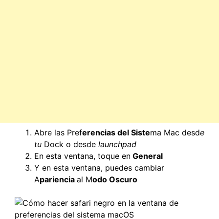
Abre las Pref
erencias del Siste
ma Mac desd
e
tu
Dock o desde
launchpad
En esta ventana, toque en
General
Y en esta ventana, puedes cambiar
A
pariencia
al M
odo Oscuro