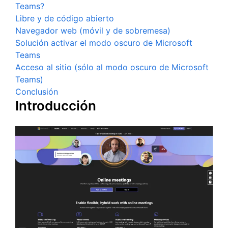
Teams?
Libre y de código abierto
Navegador web (móvil y de sobremesa)
Solución activar el modo oscuro de Microsoft
Teams
Acceso al sitio (sólo al modo oscuro de Microsoft
Teams)
Conclusión
Introducción