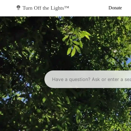
Skip
to
Turn Off the Lights™
Donate
content