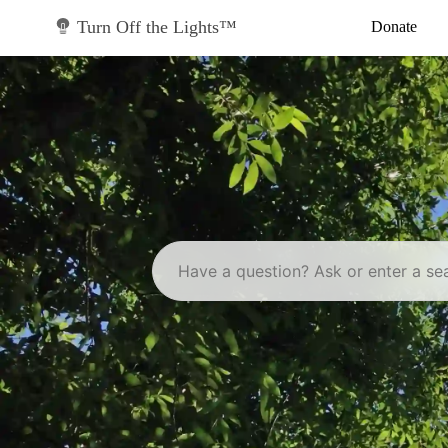
Skip
to
Turn Off the Lights™
Donate
content