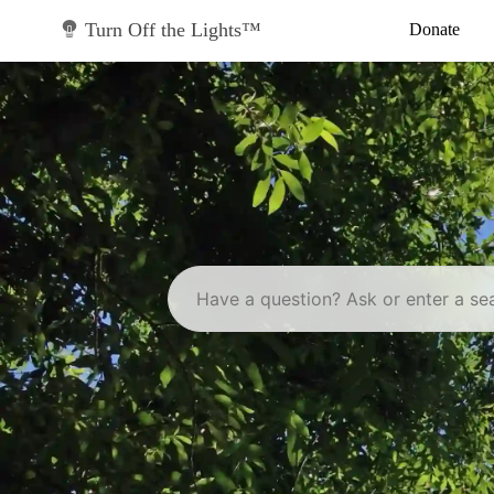
Skip
to
Turn Off the Lights™
Donate
content