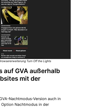
rowsererweiterung Turn Off the Lights
s auf GVA außerhalb
sites mit der
g
e GVA-Nachtmodus-Version auch in
r Option Nachtmodus in der