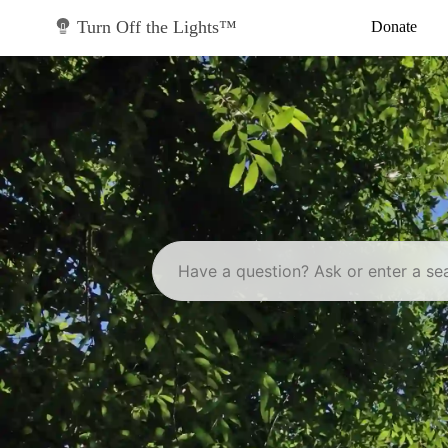
Skip
to
Turn Off the Lights™
Donate
content