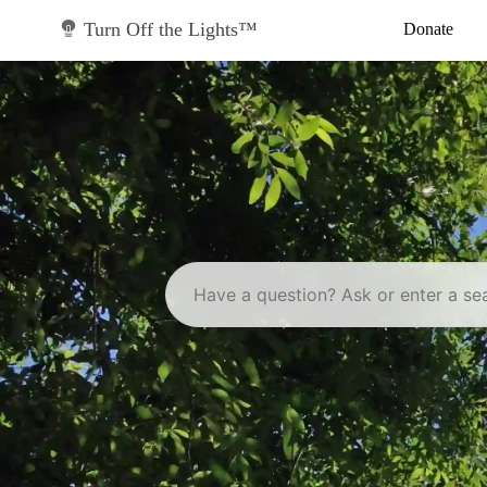
Skip
to
Turn Off the Lights™
Donate
content