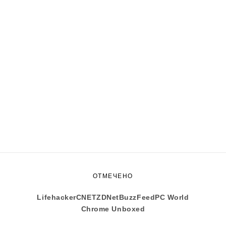
ОТМЕЧЕНО
Lifehacker
CNET
ZDNet
BuzzFeed
PC World
Chrome Unboxed