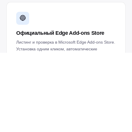
🔵
Официальный Edge Add-ons Store
Листинг и проверка в Microsoft Edge Add-ons Store.
Установка одним кликом, автоматические
обновления.
🌐
Темный Режим для Всех Сайтов
Примените ночной режим ко всем сайтам в Edge
— не только интерфейс браузера — включая
YouTube, Reddit, новостные сайты.