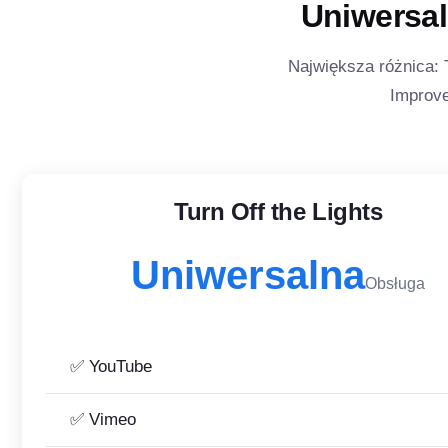
Uniwersal
Największa różnica: 
Improve
Turn Off the Lights
Uniwersalna
Obsługa
✅ YouTube
✅ Vimeo