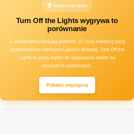
🏆 Jasny zwycięzca
Turn Off the Lights wygrywa to
porównanie
Z uniwersalną obsługą platform, 3,7 razy większą bazą
użytkowników i funkcjami jakości kinowej, Turn Off the
Lights to jasny wybór do ulepszania wideo na
wszystkich platformach.
Pobierz zwycięzcę