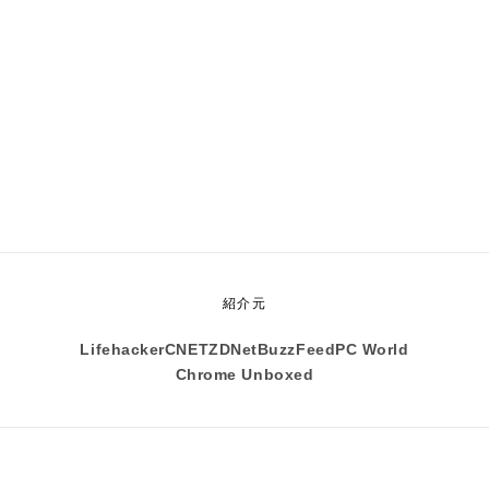
紹介元
Lifehacker
CNET
ZDNet
BuzzFeed
PC World
Chrome Unboxed