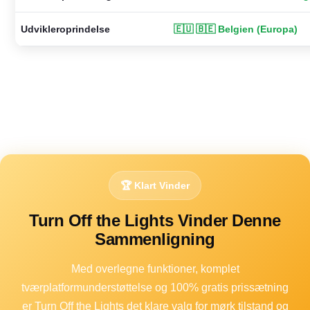
Udvikleroprindelse
🇪🇺 🇧🇪 Belgien (Europa)
🏆 Klart Vinder
Turn Off the Lights Vinder Denne
Sammenligning
Med overlegne funktioner, komplet
tværplatformunderstøttelse og 100% gratis prissætning
er Turn Off the Lights det klare valg for mørk tilstand og