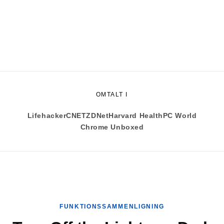
OMTALT I
Lifehacker
CNET
ZDNet
Harvard Health
PC World
Chrome Unboxed
FUNKTIONSSAMMENLIGNING