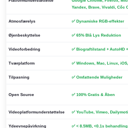
Platformunderstøttelse
Google Chrome, Firefox, Micr
Yandex, Brave, Vivaldi, Cốc
Atmosfærelys
✅ Dynamiske RGB-effekter
Øjenbeskyttelse
✅ 65% Blå Lys Reduktion
Videoforbedring
✅ Biograftilstand + AutoHD +
Tværplatform
✅ Windows, Mac, Linux, iOS
Tilpasning
✅ Omfattende Muligheder
Open Source
✅ 100% Gratis & Åben
Videoplatformunderstøttelse
✅ YouTube, Vimeo, Dailymot
Ydeevnepåvirkning
✅ < 8.5MB, <0.1s behandling