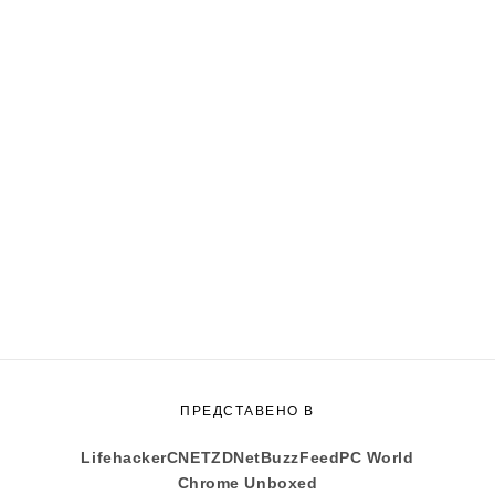
ПРЕДСТАВЕНО В
Lifehacker
CNET
ZDNet
BuzzFeed
PC World
Chrome Unboxed