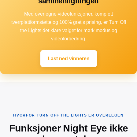
sammenligningen
Med overlegne videofunksjoner, komplett
tverrplattformstøtte og 100% gratis prising, er Turn Off
the Lights det klare valget for mørk modus og
videoforbedring.
Last ned vinneren
HVORFOR TURN OFF THE LIGHTS ER OVERLEGEN
Funksjoner Night Eye ikke