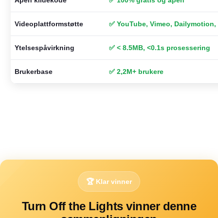
Åpen kildekode
✅ 100% gratis og åpen
Videoplattformstøtte
✅ YouTube, Vimeo, Dailymotion,
Ytelsespåvirkning
✅ < 8.5MB, <0.1s prosessering
Brukerbase
✅ 2,2M+ brukere
🏆 Klar vinner
Turn Off the Lights vinner denne