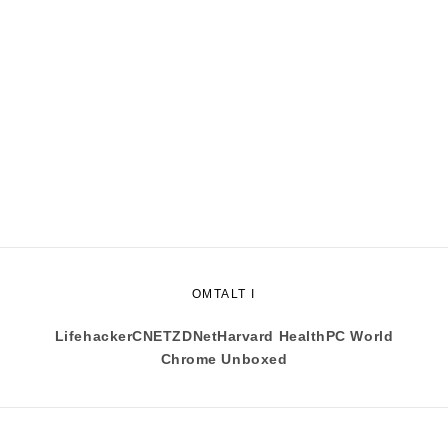
OMTALT I
Lifehacker
CNET
ZDNet
Harvard Health
PC World
Chrome Unboxed